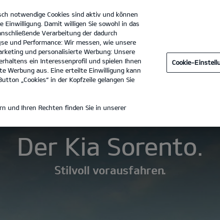
sch notwendige Cookies sind aktiv und können
e Einwilligung. Damit willigen Sie sowohl in das
 anschließende Verarbeitung der dadurch
se und Performance: Wir messen, wie unsere
Autohaus Grund GmbH
Tel. :
034651 - 41510
rketing und personalisierte Werbung: Unsere
rhaltens ein Interessenprofil und spielen Ihnen
Cookie-Einstel
en
Technische Daten
Zubehör
e Werbung aus. Eine erteilte Einwilligung kann
utton „Cookies“ in der Kopfzeile gelangen Sie
KIA SORENTO
n und Ihren Rechten finden Sie in unserer
Der Kia Sorento.
Stilvoll vorausfahren.