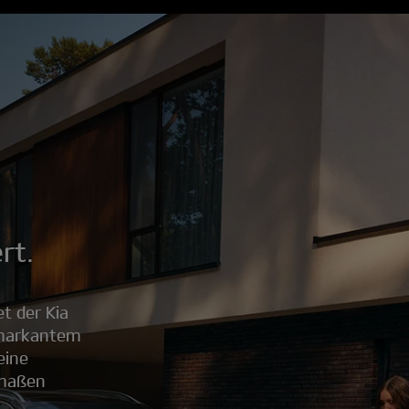
rt.
et der Kia
 markantem
eine
rmaßen