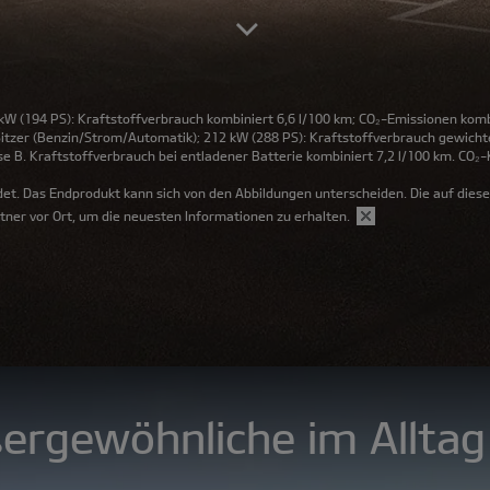
 kW (194 PS): Kraftstoffverbrauch kombiniert 6,6 l/100 km; CO₂-Emissionen komb
Sitzer (Benzin/Strom/Automatik); 212 kW (288 PS): Kraftstoffverbrauch gewicht
B. Kraftstoffverbrauch bei entladener Batterie kombiniert 7,2 l/100 km. CO₂-K
et. Das Endprodukt kann sich von den Abbildungen unterscheiden. Die auf diese
tner vor Ort, um die neuesten Informationen zu erhalten.
ergewöhnliche im Alltag 