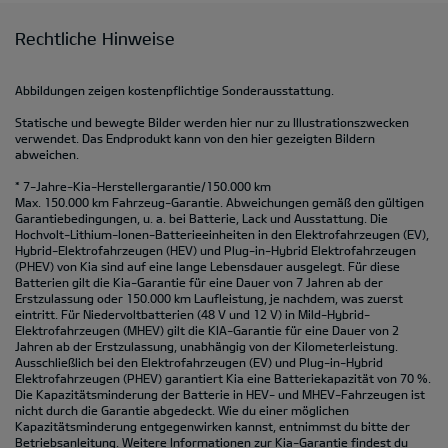
Rechtliche Hinweise
Abbildungen zeigen kostenpflichtige Sonderausstattung.
Statische und bewegte Bilder werden hier nur zu Illustrationszwecken
verwendet. Das Endprodukt kann von den hier gezeigten Bildern
abweichen.
* 7-Jahre-Kia-Herstellergarantie/150.000 km
Max. 150.000 km Fahrzeug-Garantie. Abweichungen gemäß den gültigen
Garantiebedingungen, u. a. bei Batterie, Lack und Ausstattung. Die
Hochvolt-Lithium-Ionen-Batterieeinheiten in den Elektrofahrzeugen (EV),
Hybrid-Elektrofahrzeugen (HEV) und Plug-in-Hybrid Elektrofahrzeugen
(PHEV) von Kia sind auf eine lange Lebensdauer ausgelegt. Für diese
Batterien gilt die Kia-Garantie für eine Dauer von 7 Jahren ab der
Erstzulassung oder 150.000 km Laufleistung, je nachdem, was zuerst
eintritt. Für Niedervoltbatterien (48 V und 12 V) in Mild-Hybrid-
Elektrofahrzeugen (MHEV) gilt die KIA-Garantie für eine Dauer von 2
Jahren ab der Erstzulassung, unabhängig von der Kilometerleistung.
Ausschließlich bei den Elektrofahrzeugen (EV) und Plug-in-Hybrid
Elektrofahrzeugen (PHEV) garantiert Kia eine Batteriekapazität von 70 %.
Die Kapazitätsminderung der Batterie in HEV- und MHEV-Fahrzeugen ist
nicht durch die Garantie abgedeckt. Wie du einer möglichen
Kapazitätsminderung entgegenwirken kannst, entnimmst du bitte der
Betriebsanleitung. Weitere Informationen zur Kia-Garantie findest du