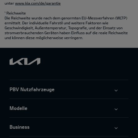
unter
www.kia.com/de/garantie
¹ Reichweite
Die Reichweite wurde nach dem genormten EU-Messverfahren (WLTP)
ermittelt. Der individuelle Fahrstil und weitere Faktoren wie
Geschwindigkeit, Außentemperatur, Topografie‚ und der Einsatz von
stromverbrauchenden Geräten haben Einfluss auf die reale Reichweite
und können diese möglicherweise verringern.
PBV Nutzfahrzeuge
Modelle
Business