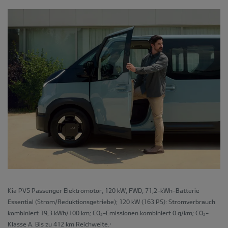
Kia PV5 Passenger Elektromotor, 120 kW, FWD, 71,2-kWh-Batterie
Essential (Strom/Reduktionsgetriebe); 120 kW (163 PS): Stromverbrauch
kombiniert 19,3 kWh/100 km; CO₂-Emissionen kombiniert 0 g/km; CO₂-
Klasse A. Bis zu 412 km Reichweite.
1