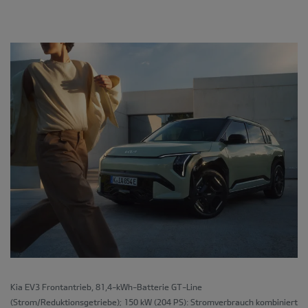
Kia EV3 Frontantrieb, 81,4-kWh-Batterie GT-Line
(Strom/Reduktionsgetriebe); 150 kW (204 PS): Stromverbrauch kombiniert