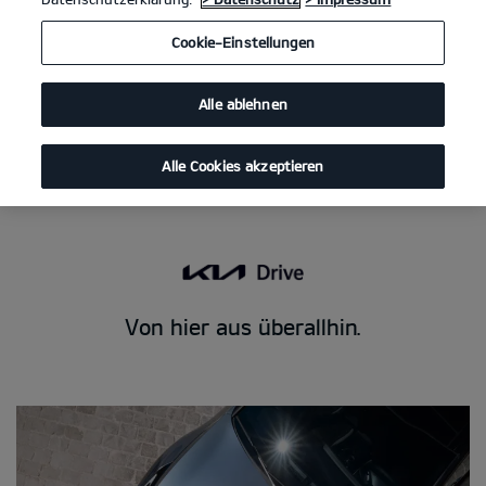
Cookie-Einstellungen
Alle ablehnen
Kia Sportage Hybrid 1.6 T-GDI Hybrid AWD
(Benzin/Automatik); 176 kW (239
PS): Kraftstoffverbrauch kombiniert 6,6 l/100 km; CO₂-Emissionen
kombiniert 150 g/km. CO₂-Klasse E.
Alle Cookies akzeptieren
Von hier aus überallhin.