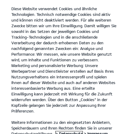
Diese Website verwendet Cookies und ähnliche
open
Technologien. Technisch notwendige Cookies sind aktiv
menu
und können nicht deaktiviert werden. Für alle weiteren
KONTAKT
Zwecke bitten wir um Ihre Einwilligung. Damit willigen Sie
sowohl in das Setzen der jeweiligen Cookies und
Tracking-Technologien und in die anschließende
KIA DRIVE
Verarbeitung der dadurch erhobenen Daten zu den
nachfolgend genannten Zwecken ein: Analyse und
Performance: Wir messen, wie unsere Website genutzt
KIA DRIVE: VON HIER AUS ÜBERALLHIN.
wird, um Inhalte und Funktionen zu verbessern.
Marketing und personalisierte Werbung: Unsere
Werbepartner und Dienstleister erstellen auf Basis Ihres
Nutzungsverhaltens ein Interessenprofil und spielen
Ihnen auf dieser Website und auch auf anderen Websites
interessenbasierte Werbung aus. Eine erteilte
Einwilligung kann jederzeit mit Wirkung für die Zukunft
widerrufen werden. Über den Button „Cookies“ in der
Kopfzeile gelangen Sie jederzeit zur Anpassung Ihrer
Präferenzen.
Weitere Informationen zu den eingesetzten Anbietern,
Speicherdauern und Ihren Rechten finden Sie in unserer
Datenschutzerklärung.
> Datenschutz
> Impressum