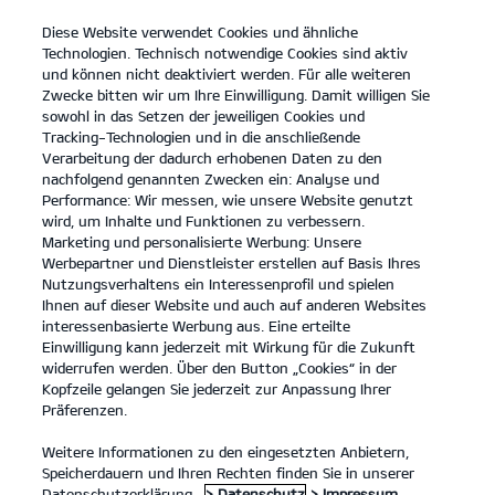
Diese Website verwendet Cookies und ähnliche
open
Technologien. Technisch notwendige Cookies sind aktiv
menu
und können nicht deaktiviert werden. Für alle weiteren
KONTAKT
Zwecke bitten wir um Ihre Einwilligung. Damit willigen Sie
sowohl in das Setzen der jeweiligen Cookies und
Tracking-Technologien und in die anschließende
Elektrisch fahren
Verarbeitung der dadurch erhobenen Daten zu den
nachfolgend genannten Zwecken ein: Analyse und
ELEKTRISCH FAHREN
Performance: Wir messen, wie unsere Website genutzt
wird, um Inhalte und Funktionen zu verbessern.
Marketing und personalisierte Werbung: Unsere
Werbepartner und Dienstleister erstellen auf Basis Ihres
Nutzungsverhaltens ein Interessenprofil und spielen
Ihnen auf dieser Website und auch auf anderen Websites
interessenbasierte Werbung aus. Eine erteilte
Einwilligung kann jederzeit mit Wirkung für die Zukunft
widerrufen werden. Über den Button „Cookies“ in der
Kopfzeile gelangen Sie jederzeit zur Anpassung Ihrer
Präferenzen.
Weitere Informationen zu den eingesetzten Anbietern,
Speicherdauern und Ihren Rechten finden Sie in unserer
Datenschutzerklärung.
> Datenschutz
> Impressum