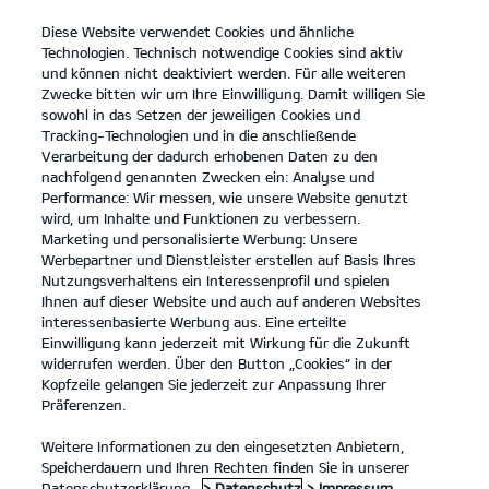
Diese Website verwendet Cookies und ähnliche
open
Technologien. Technisch notwendige Cookies sind aktiv
menu
und können nicht deaktiviert werden. Für alle weiteren
KONTAKT
Zwecke bitten wir um Ihre Einwilligung. Damit willigen Sie
sowohl in das Setzen der jeweiligen Cookies und
Tracking-Technologien und in die anschließende
Der EV3
Probefahrt
Verarbeitung der dadurch erhobenen Daten zu den
nachfolgend genannten Zwecken ein: Analyse und
...
...
DER EV3
Konfigurator
Performance: Wir messen, wie unsere Website genutzt
Der Kia EV3.
wird, um Inhalte und Funktionen zu verbessern.
Marketing und personalisierte Werbung: Unsere
Werbepartner und Dienstleister erstellen auf Basis Ihres
Eine Kraft, die bewegt.
Nutzungsverhaltens ein Interessenprofil und spielen
Ihnen auf dieser Website und auch auf anderen Websites
interessenbasierte Werbung aus. Eine erteilte
Einwilligung kann jederzeit mit Wirkung für die Zukunft
widerrufen werden. Über den Button „Cookies“ in der
Kopfzeile gelangen Sie jederzeit zur Anpassung Ihrer
Präferenzen.
Weitere Informationen zu den eingesetzten Anbietern,
Speicherdauern und Ihren Rechten finden Sie in unserer
Datenschutzerklärung.
> Datenschutz
> Impressum