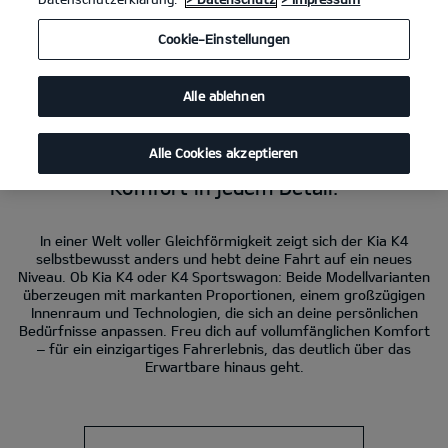
Kia K4
1.6 T-GDI DCT; 132,4 kW (180 PS): Kraftstoffverbrauch kombiniert
Cookie-Einstellungen
6,9 l/100 km. CO₂-Emissionen kombiniert 155 g/km. CO₂-Klasse E.
Kia K4 Sportswagon
1.6 T-GDI DCT; 132,4 kW (180 PS): Kraftstoffverbrauch
kombiniert 7,1 l/100 km. CO₂-Emissionen kombiniert 161 g/km. CO₂-Klasse
Alle ablehnen
F.
Alle Cookies akzeptieren
Der Kia K4.
Komfort in jedem Detail.
In einer Welt voller Gleichförmigkeit zeigt sich der Kia K4
selbstbewusst anders und hebt deine Fahrt auf ein neues
Niveau. Ob Kia K4 oder K4 Sportswagon: Beide Modellvarianten
überzeugen mit markanten Proportionen, einem großzügigen
Innenraum und Technologien, die sich an deine persönlichen
Bedürfnisse anpassen. Freu dich auf vollumfänglichen Komfort
– für ein einzigartiges Fahrerlebnis, das deutlich über das
Erwartbare hinaus geht.